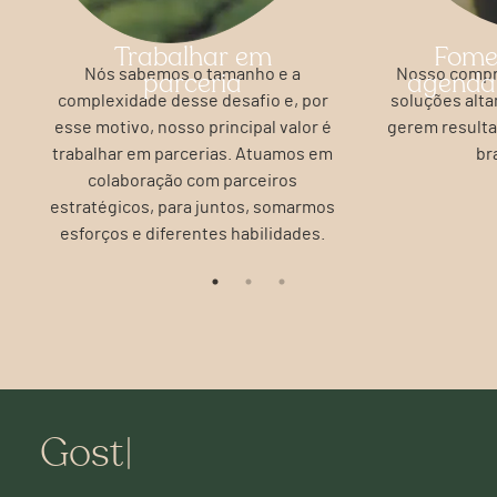
Trabalhar em
Fome
Nós sabemos o tamanho e a
Nosso compr
parceria
agenda 
complexidade desse desafio e, por
soluções alta
esse motivo, nosso principal valor é
gerem resulta
trabalhar em parcerias. Atuamos em
br
colaboração com parceiros
estratégicos, para juntos, somarmos
esforços e diferentes habilidades.
G
o
s
t
e
i
|