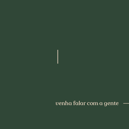
G
|
venha falar com a gente